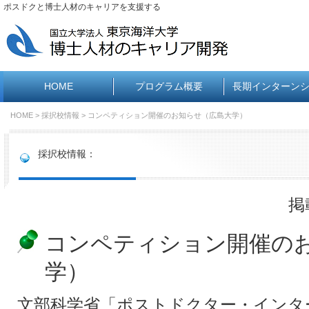
ポスドクと博士人材のキャリアを支援する
HOME
プログラム概要
長期インターン
HOME
>
採択校情報
> コンペティション開催のお知らせ（広島大学）
採択校情報：
掲
コンペティション開催の
学）
文部科学省「ポストドクター・インタ